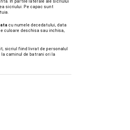
a. In partile laterale ale sicriului
a sicriului. Pe capac sunt
tuia.
nata
cu numele decedatului, data
de culoare deschisa sau inchisa,
t, sicriul fiind livrat de personalul
 la caminul de batrani ori la