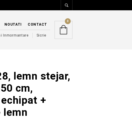
0
NOUTATI
CONTACT
si Inmormantare
Sicrie
28, lemn stejar,
50 cm,
echipat +
e lemn