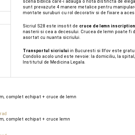
scena biblica care-i adauga o nota distincta de elegant
sunt prevazute 4 manere metalice pentru manipulare
montate suruburi cu rol decorativ si de fixare a aces
Sicriul S28 este insotit de
cruce de lemn inscriptio
nasterii si cea a decesului. Crucea de lemn poate fi 
asortat cu nuanta sicriului.
Transportul sicriului
in Bucuresti si Ilfov este gratui
Condolio acolo und este nevoie: la domiciliu, la spital,
Institutul de Medicina Legala.
cm, complet echipat + cruce de lemn
cm, complet echipat + cruce lemn