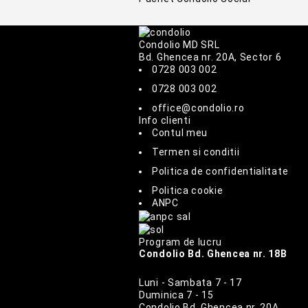
Condolio MD SRL
Bd. Ghencea nr. 20A, Sector 6
0728 003 002
0728 003 002
office@condolio.ro
Info clienti
Contul meu
Termen si conditii
Politica de confidentialitate
Politica cookie
ANPC
Program de lucru
Condolio Bd. Ghencea nr. 18B
Luni - Sambata
7 - 17
Duminica
7 - 15
Condolio Bd. Ghencea nr. 20A