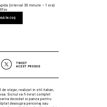
rapida (interval 30 minute – 1 ora)
Ilfov.
GĂ ÎN COȘ
TWEET
ACEST PRODUS
e stejar, realizat in stil italian,
isa. Sicriul va fi livrat complet
perna decedat si panza pentru
culptat deasupra personaj sau