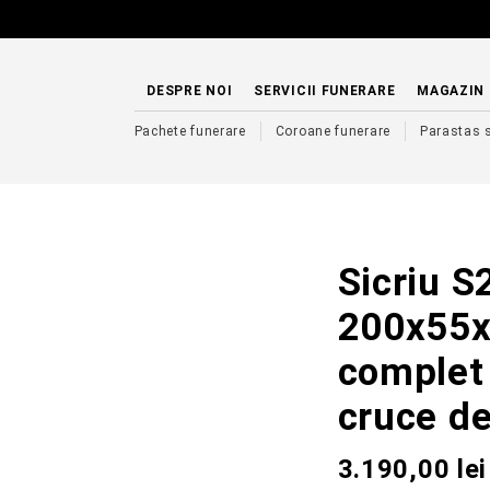
DESPRE NOI
SERVICII FUNERARE
MAGAZIN
Pachete funerare
Coroane funerare
Parastas 
Sicriu S
200x55x
complet 
cruce d
3.190,00
lei